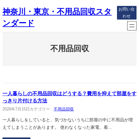
内
神奈川・東京・不用品回収スタ
お問い合
容
わせ
を
ンダード
ス
キ
ッ
不用品回収
プ
一人暮らしの不用品回収はどうする？費用を抑えて部屋をす
っきり片付ける方法
2026年7月15日
カテゴリー :
不用品回収
一人暮らしをしていると、気づかないうちに部屋の中に不用品が増
えてしまうことがあります。 使わなくなった家電、着…