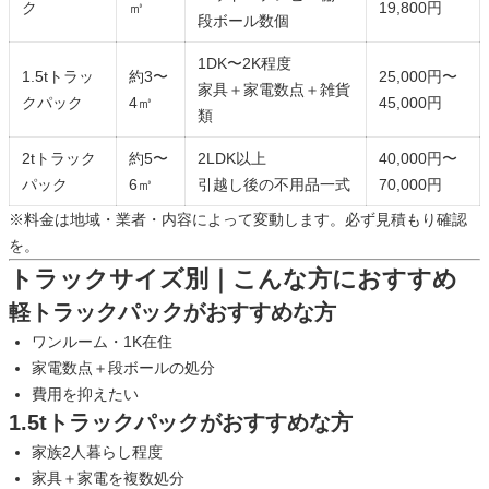
ク
㎥
19,800円
段ボール数個
1DK〜2K程度
1.5tトラッ
約3〜
25,000円〜
家具＋家電数点＋雑貨
クパック
4㎥
45,000円
類
2tトラック
約5〜
2LDK以上
40,000円〜
パック
6㎥
引越し後の不用品一式
70,000円
※料金は地域・業者・内容によって変動します。必ず見積もり確認
を。
トラックサイズ別｜こんな方におすすめ
軽トラックパックがおすすめな方
ワンルーム・1K在住
家電数点＋段ボールの処分
費用を抑えたい
1.5tトラックパックがおすすめな方
家族2人暮らし程度
家具＋家電を複数処分