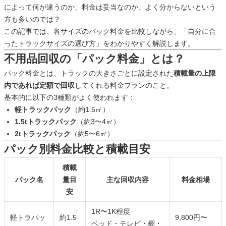
によって何が違うのか、料金は妥当なのか、よく分からないという
方も多いのでは？
この記事では、各サイズのパック料金を比較しながら、「自分に合
ったトラックサイズの選び方」をわかりやすく解説します。
不用品回収の「パック料金」とは？
パック料金とは、トラックの大きさごとに設定された
積載量の上限
内であれば定額で回収
してくれる料金プランのこと。
基本的に以下の3種類がよく使われます：
軽トラックパック
（約1.5㎥）
1.5tトラックパック
（約3〜4㎥）
2tトラックパック
（約5〜6㎥）
パック別料金比較と積載目安
積載
パック名
量目
主な回収内容
料金相場
安
1R〜1K程度
軽トラパッ
約1.5
9,800円〜
ベッド・テレビ・棚・