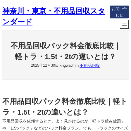
内
神奈川・東京・不用品回収スタ
お問い合
容
わせ
を
ンダード
ス
キ
ッ
不用品回収パック料金徹底比較｜
プ
軽トラ・1.5t・2tの違いとは？
不用品回収
2025年12月30日
kngwadmin
不用品回収パック料金徹底比較｜軽ト
ラ・1.5t・2tの違いとは？
不用品回収を依頼するとき、よく見かけるのが「軽トラ積み放題」
や「1.5tパック」などのパック料金プラン。でも、トラックのサイズ