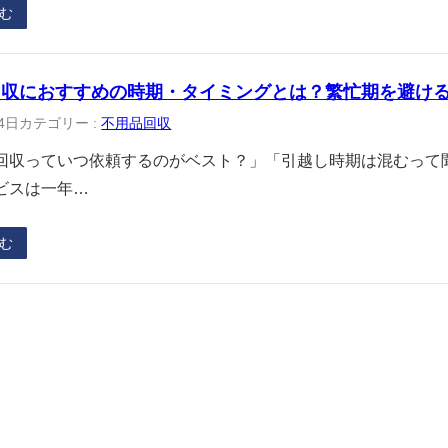
む
回収におすすめの時期・タイミングとは？繁忙期を避け
4日
カテゴリー :
不用品回収
回収っていつ依頼するのがベスト？」「引越し時期は混むって
ビスは一年…
む