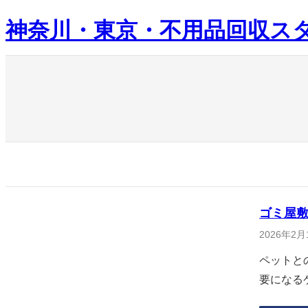
内
神奈川・東京・不用品回収ス
容
を
ス
キ
ッ
プ
ゴミ屋
2026年2月
ペットと
要になる