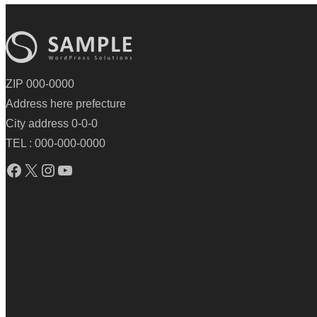
ZIP 000-0000
Address here prefecture
City address 0-0-0
TEL : 000-000-0000
Facebook
X
Instagram
YouTube