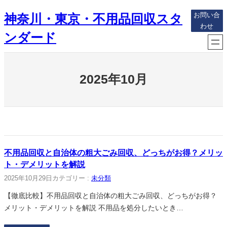
内
神奈川・東京・不用品回収スタ
お問い合
容
わせ
を
ンダード
ス
キ
ッ
2025年10月
プ
不用品回収と自治体の粗大ごみ回収、どっちがお得？メリッ
ト・デメリットを解説
2025年10月29日
カテゴリー :
未分類
【徹底比較】不用品回収と自治体の粗大ごみ回収、どっちがお得？
メリット・デメリットを解説 不用品を処分したいとき…