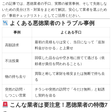
この記事では、悪徳業者の手口、実際の被害事例、そして失敗しな
いための見分け方・対策をまとめて解説。安心して業者を選ぶため
の「事前チェックリスト」としてご活用ください。
よくある悪徳業者のトラブル事例
事例
よくある手口
最初の見積もりは安く、当日になって「追加
高額請求
料金がかかる」と上乗せ
回収した品を山や空き地に捨てて逃げる（依
不法投棄
頼者が責任を問われることも）
買取と称して家財を格安または無断で持ち去
物の持ち去り
る
突然の訪問・
チラシや突然の訪問で「今だけ無料」と勧誘
しつこい営業
し契約を迫る
こんな業者は要注意！悪徳業者の特徴7