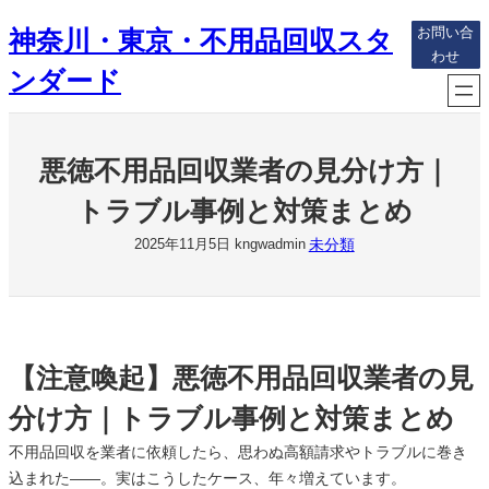
内
神奈川・東京・不用品回収スタ
お問い合
容
わせ
を
ンダード
ス
キ
ッ
悪徳不用品回収業者の見分け方｜
プ
トラブル事例と対策まとめ
未分類
2025年11月5日
kngwadmin
【注意喚起】悪徳不用品回収業者の見
分け方｜トラブル事例と対策まとめ
不用品回収を業者に依頼したら、思わぬ高額請求やトラブルに巻き
込まれた――。実はこうしたケース、年々増えています。