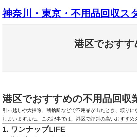
内
神奈川・東京・不用品回収ス
容
を
ス
キ
港区でおすす
ッ
プ
港区でおすすめの不用品回収
引っ越しや大掃除、断捨離などで不用品が出たとき、頼りに
しまいますよね。この記事では、港区で評判の高いおすすめ
1. ワンナップLIFE