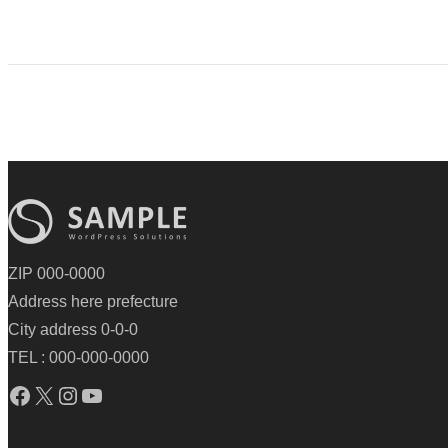
ZIP 000-0000
Address here prefecture
City address 0-0-0
TEL : 000-000-0000
Facebook
X
Instagram
YouTube