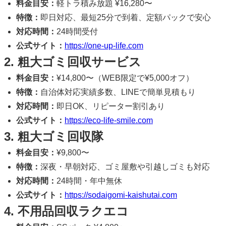
料金目安：
軽トラ積み放題 ¥16,280〜
特徴：
即日対応、最短25分で到着、定額パックで安心
対応時間：
24時間受付
公式サイト：
https://one-up-life.com
2. 粗大ゴミ回収サービス
料金目安：
¥14,800〜（WEB限定で¥5,000オフ）
特徴：
自治体対応実績多数、LINEで簡単見積もり
対応時間：
即日OK、リピーター割引あり
公式サイト：
https://eco-life-smile.com
3. 粗大ゴミ回収隊
料金目安：
¥9,800〜
特徴：
深夜・早朝対応、ゴミ屋敷や引越しゴミも対応
対応時間：
24時間・年中無休
公式サイト：
https://sodaigomi-kaishutai.com
4. 不用品回収ラクエコ